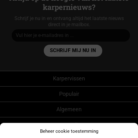
karpernieuws?
Schrijf je nu in en ontvang altijd het laatste nieuws
direct in je mailbox.
Alternative:
Karpervissen
Populair
Algemeen
CarpFeeling
Beheer cookie toestemming