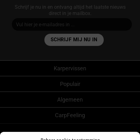
Schrijf je nu in en ontvang altijd het laatste nieuws
direct in je mailbox.
Alternative:
Karpervissen
Populair
Algemeen
CarpFeeling