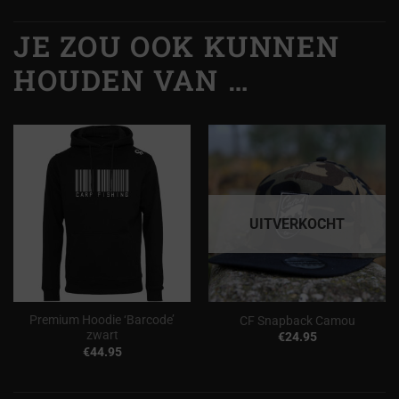
JE ZOU OOK KUNNEN
HOUDEN VAN …
UITVERKOCHT
Premium Hoodie ‘Barcode’
CF Snapback Camou
zwart
€
24.95
€
44.95