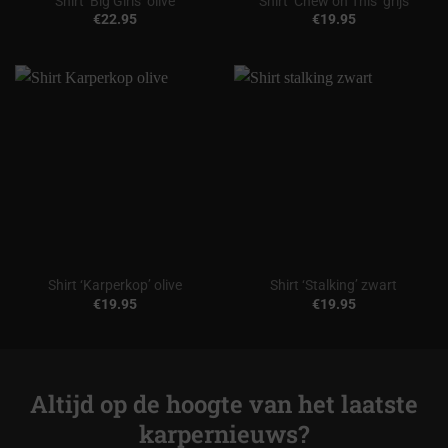
Shirt ‘Big Girls’ olive
Shirt ‘Chew on This’ grijs
€
22.95
€
19.95
Shirt ‘Karperkop’ olive
Shirt ‘Stalking’ zwart
€
19.95
€
19.95
Altijd op de hoogte van het laatste
karpernieuws?