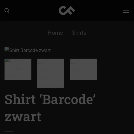
Ga
naar
inhoud
Home
/
Shirts
Shirt ‘Barcode’
zwart