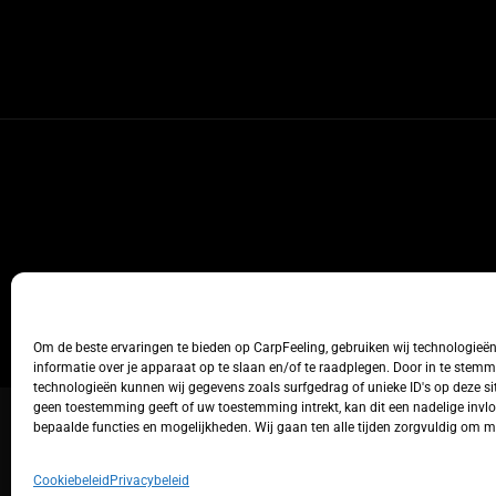
Om de beste ervaringen te bieden op CarpFeeling, gebruiken wij technologieë
informatie over je apparaat op te slaan en/of te raadplegen. Door in te stem
technologieën kunnen wij gegevens zoals surfgedrag of unieke ID's op deze sit
geen toestemming geeft of uw toestemming intrekt, kan dit een nadelige inv
bepaalde functies en mogelijkheden. Wij gaan ten alle tijden zorgvuldig om 
Cookiebeleid
Privacybeleid