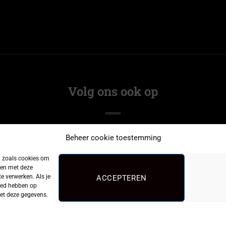
Volg ons ook op
Beheer cookie toestemming
n zoals cookies om
men met deze
e verwerken. Als je
ACCEPTEREN
loed hebben op
met deze gegevens.
©2026
CarpFeeling
|
Privacy Policy
| Webdesign:
De MerkGarage