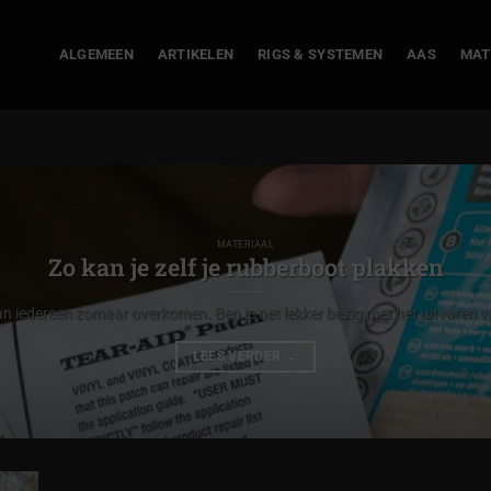
ALGEMEEN
ARTIKELEN
RIGS & SYSTEMEN
AAS
MAT
MATERIAAL
Zo kan je zelf je rubberboot plakken
n iedereen zomaar overkomen. Ben je net lekker bezig met het uitvaren va
LEES VERDER
→