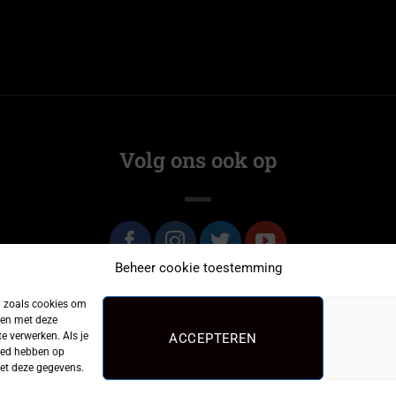
Volg ons ook op
Beheer cookie toestemming
n zoals cookies om
men met deze
e verwerken. Als je
ACCEPTEREN
loed hebben op
met deze gegevens.