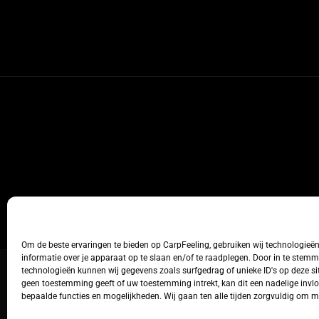
Om de beste ervaringen te bieden op CarpFeeling, gebruiken wij technologieë
informatie over je apparaat op te slaan en/of te raadplegen. Door in te stem
technologieën kunnen wij gegevens zoals surfgedrag of unieke ID's op deze sit
geen toestemming geeft of uw toestemming intrekt, kan dit een nadelige inv
bepaalde functies en mogelijkheden. Wij gaan ten alle tijden zorgvuldig om 