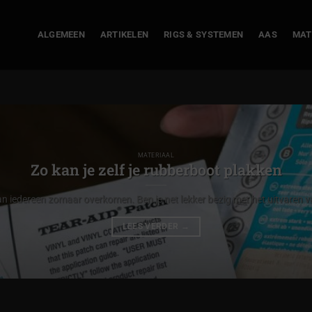
ALGEMEEN
ARTIKELEN
RIGS & SYSTEMEN
AAS
MAT
MATERIAAL
Zo kan je zelf je rubberboot plakken
n iedereen zomaar overkomen. Ben je net lekker bezig met het uitvaren va
LEES VERDER
→