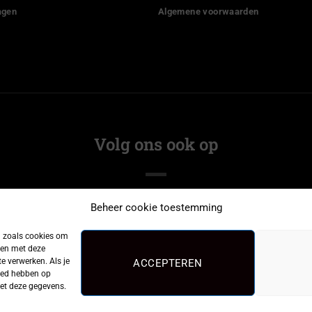
agen
Algemene voorwaarden
Volg ons ook op
Beheer cookie toestemming
n zoals cookies om
men met deze
e verwerken. Als je
ACCEPTEREN
loed hebben op
met deze gegevens.