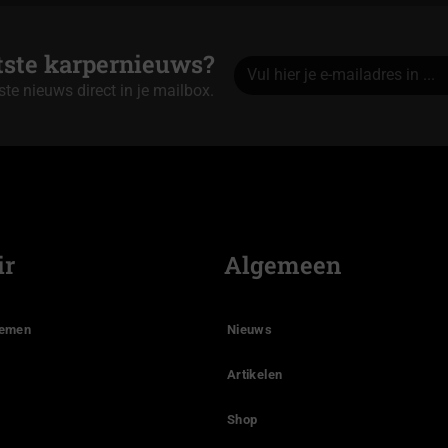
atste karpernieuws?
tste nieuws direct in je mailbox.
Alternative:
ir
Algemeen
temen
Nieuws
Artikelen
Shop