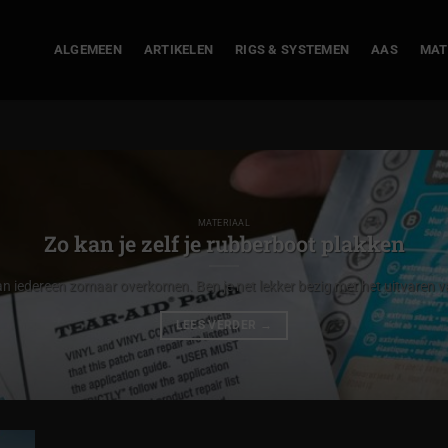
ALGEMEEN
ARTIKELEN
RIGS & SYSTEMEN
AAS
MAT
MATERIAAL
Zo kan je zelf je rubberboot plakken
n iedereen zomaar overkomen. Ben je net lekker bezig met het uitvaren va
LEES VERDER
→