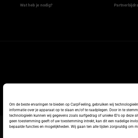
Wat heb je nodig?
Partnerbijdr
Om de beste ervaringen te bieden op CarpFeeling, gebruiken wij technologieë
informatie over je apparaat op te slaan en/of te raadplegen. Door in te stem
technologieën kunnen wij gegevens zoals surfgedrag of unieke ID's op deze sit
geen toestemming geeft of uw toestemming intrekt, kan dit een nadelige inv
bepaalde functies en mogelijkheden. Wij gaan ten alle tijden zorgvuldig om 