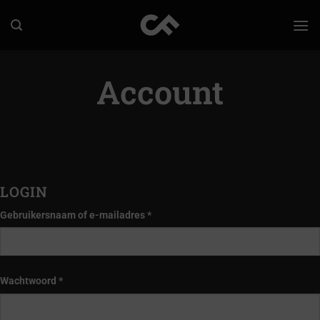
Ga
naar
inhoud
Account
LOGIN
Vereist
Gebruikersnaam of e-mailadres
*
Vereist
Wachtwoord
*