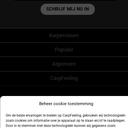
Alternative:
Karpervissen
Populair
Algemeen
CarpFeeling
Beheer cookie toestemming
Volg ons ook op
Om de beste ervaringen te bieden op CarpFeeling, gebruiken wij technologieën
zoals cookies om informatie over je apparaat op te slaan en/of te raadplegen.
Door in te stemmen met deze technologieën kunnen wij gegevens zoals