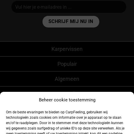
Alternative:
Karpervissen
Populair
Algemeen
CarpFeeling
Beheer cookie toestemming
Om de beste ervaringen te bieden op CarpFeeling, gebruiken wij
technologieën zoals cookies om informatie over je apparaat op te slaan
Volg ons ook op
en/of te raadplegen. Door in te stemmen met deze technologieën kunnen
wij gegevens zoals surfgedrag of unieke ID's op deze site verwerken. Als je
geen toestemming geeft of uw toestemming intrekt, kan dit een nadelige