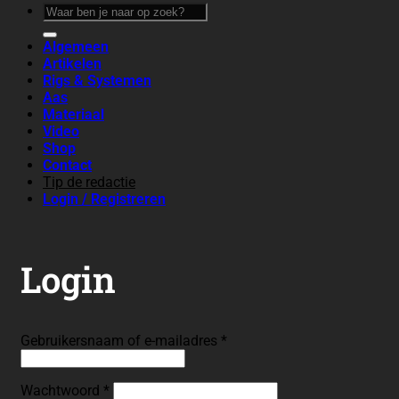
Login
Vereist
Gebruikersnaam of e-mailadres
*
Vereist
Wachtwoord
*
Onthouden
Login
Je wachtwoord vergeten?
Registreren