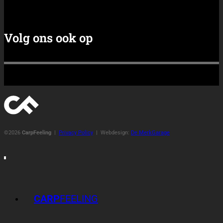
CARP
FEELING
Zoeken
naar:
Algemeen
Artikelen
Rigs & Systemen
Aas
Materiaal
Video
Shop
Contact
Tip de redactie
Login / Registreren