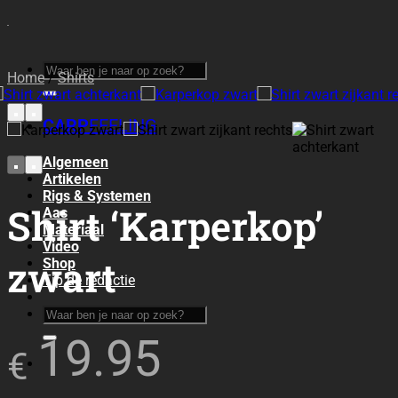
Ga
naar
inhoud
Zoeken
Home
/
Shirts
naar:
CARP
FEELING
Algemeen
Artikelen
Rigs & Systemen
Shirt ‘Karperkop’
Aas
Materiaal
Video
zwart
Shop
Tip de redactie
Zoeken
naar:
19.95
€