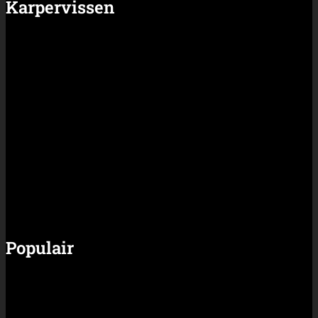
Populair
Rigs en Systemen
Materiaal
Video
Partnerbijdragen
Algemeen
Nieuws
Artikelen
Shop
Algemene voorwaarden