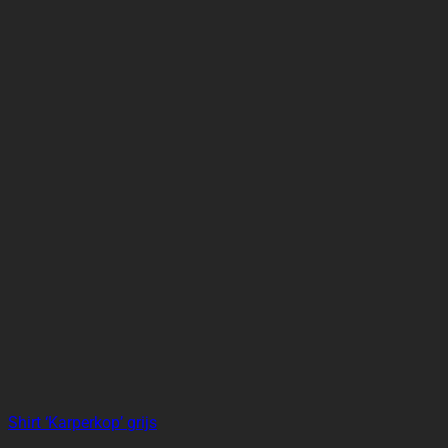
Shirt ‘Karperkop’ grijs
€
19.95
Altijd op de hoogte van het laatste
karpernieuws?
Schrijf je nu in en ontvang altijd het laatste nieuws direct
in je mailbox.