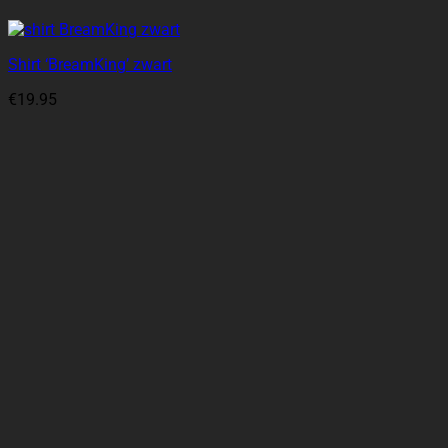
Shirt ‘BreamKing’ zwart
€
19.95