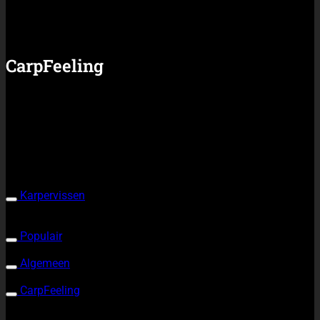
Alles over karpervissen
Waar vang je karpers?
Wat is een
karper?
Wat heb je nodig?
Populair
Rigs & Systemen
Materiaal
Video
Partnerbijdragen
Algemeen
Nieuws
Artikelen
Shop
Algemene voorwaarden
CarpFeeling
Over ons
Tip de redactie
Adverteren
Contact
Volg ons ook op
©2026
CarpFeeling
|
Privacy Policy
| Webdesign:
De MerkGarage