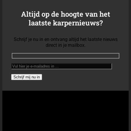
Karpervissen
Alles over karpervissen
Waar vang je karpers?
Wat is een
karper?
Wat heb je nodig?