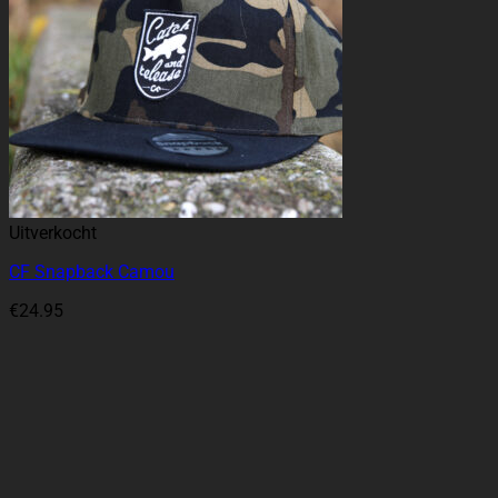
Uitverkocht
CF Snapback Camou
€
24.95