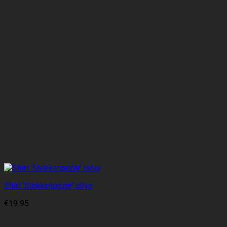
Shirt ‘Stekkenpezer’ olive
€
19.95