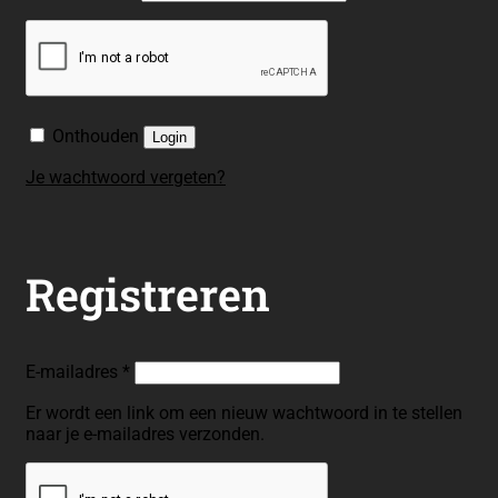
Vereist
E-mailadres
*
Er wordt een link om een nieuw wachtwoord in te stellen
naar je e-mailadres verzonden.
Jouw persoonlijke gegevens worden gebruikt om de
werking van onze website te verbeteren en andere
doeleinden die worden beschreven in ons
privacybeleid
.
Registreren