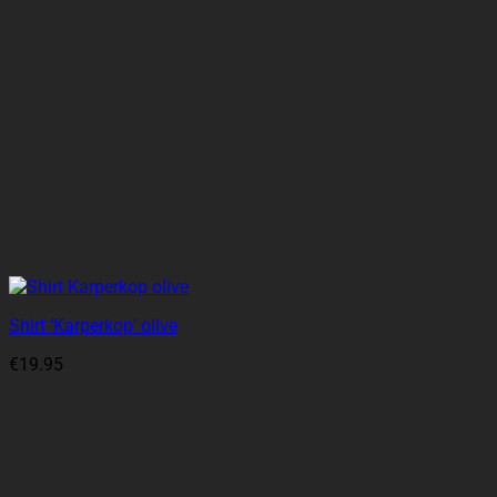
Shirt ‘Karperkop’ olive
€
19.95