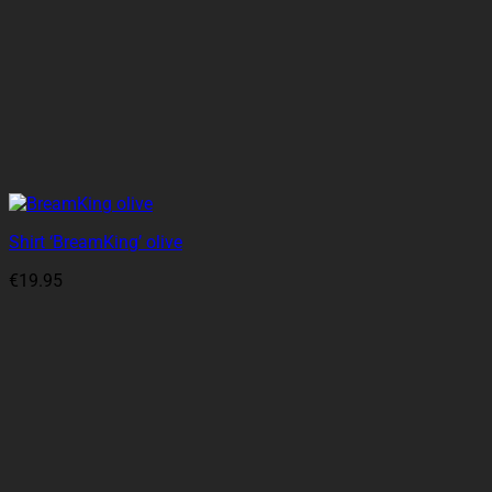
Shirt ‘BreamKing’ olive
€
19.95