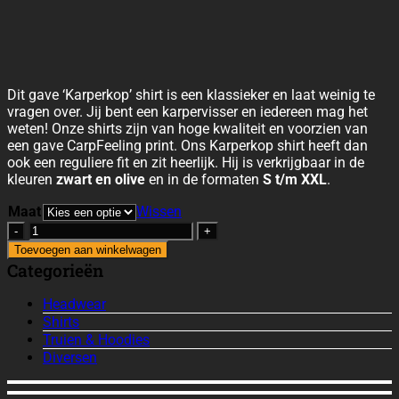
Dit gave ‘Karperkop’ shirt is een klassieker en laat weinig te
vragen over. Jij bent een karpervisser en iedereen mag het
weten! Onze shirts zijn van hoge kwaliteit en voorzien van
een gave CarpFeeling print. Ons Karperkop shirt heeft dan
ook een reguliere fit en zit heerlijk. Hij is verkrijgbaar in de
kleuren
zwart en olive
en in de formaten
S t/m XXL
.
Maat
Wissen
Shirt
'Karperkop'
Toevoegen aan winkelwagen
zwart
Categorieën
aantal
Headwear
Shirts
Truien & Hoodies
Diversen