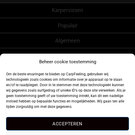
Karpervissen
Populair
Algemeen
CarpFeeling
Beheer cookie toestemming
Om de beste ervaringen te bieden op CarpFeeling, gebruiken wij
technologieën zoals cookies om informatie over je apparaat op te slaan
Volg ons ook op
en/of te raadplegen. Door in te stemmen met deze technologieën kunnen
wij gegevens zoals surfgedrag of unieke ID's op deze site verwerken. Als je
geen toestemming geeft of uw toestemming intrekt, kan dit een nadelige
invloed hebben op bepaalde functies en mogelijkheden. Wij gaan ten alle
tijden zorgvuldig om met deze gegevens.
ACCEPTEREN