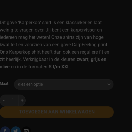
Dit gave ‘Karperkop’ shirt is een klassieker en laat
weinig te vragen over. Jij bent een karpervisser en
iedereen mag het weten! Onze shirts zijn van hoge
kwaliteit en voorzien van een gave CarpFeeling print.
Ons Karperkop shirt heeft dan ook een reguliere fit en
zit heerlijk. Verkrijgbaar in de kleuren
zwart, grijs en
olive
en in de formaten
S t/m XXL
.
Alternative:
Maat
Shirt 'Karperkop' grijs aantal
TOEVOEGEN AAN WINKELWAGEN