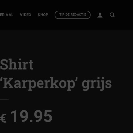
ERIAAL
VIDEO
SHOP
TIP DE REDACTIE
Shirt
‘Karperkop’ grijs
19.95
€