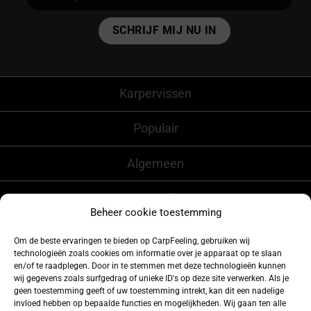
Alternative:
Karpervissen
Populair
Algemeen
CarpFeeling
Beheer cookie toestemming
Om de beste ervaringen te bieden op CarpFeeling, gebruiken wij
technologieën zoals cookies om informatie over je apparaat op te slaan
Volg ons ook op
en/of te raadplegen. Door in te stemmen met deze technologieën kunnen
wij gegevens zoals surfgedrag of unieke ID's op deze site verwerken. Als je
geen toestemming geeft of uw toestemming intrekt, kan dit een nadelige
invloed hebben op bepaalde functies en mogelijkheden. Wij gaan ten alle