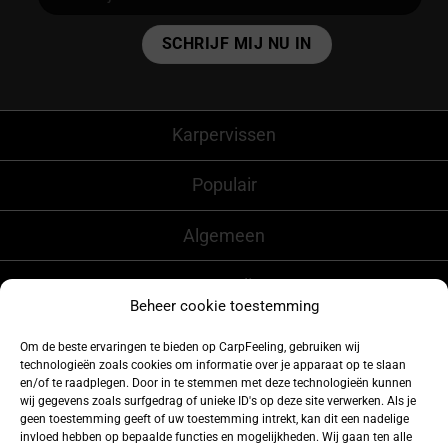
Alternative:
Karpervissen
Populair
Algemeen
CarpFeeling
Beheer cookie toestemming
Om de beste ervaringen te bieden op CarpFeeling, gebruiken wij
technologieën zoals cookies om informatie over je apparaat op te slaan
Volg ons ook op
en/of te raadplegen. Door in te stemmen met deze technologieën kunnen
wij gegevens zoals surfgedrag of unieke ID's op deze site verwerken. Als je
geen toestemming geeft of uw toestemming intrekt, kan dit een nadelige
invloed hebben op bepaalde functies en mogelijkheden. Wij gaan ten alle