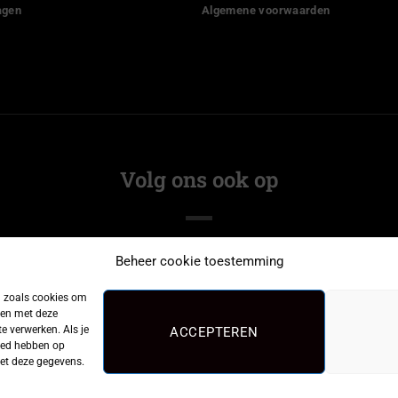
agen
Algemene voorwaarden
Volg ons ook op
Beheer cookie toestemming
n zoals cookies om
men met deze
e verwerken. Als je
ACCEPTEREN
loed hebben op
met deze gegevens.