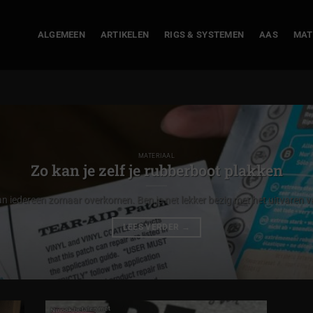
ALGEMEEN
ARTIKELEN
RIGS & SYSTEMEN
AAS
MAT
MATERIAAL
Zo kan je zelf je rubberboot plakken
n iedereen zomaar overkomen. Ben je net lekker bezig met het uitvaren va
LEES VERDER
→