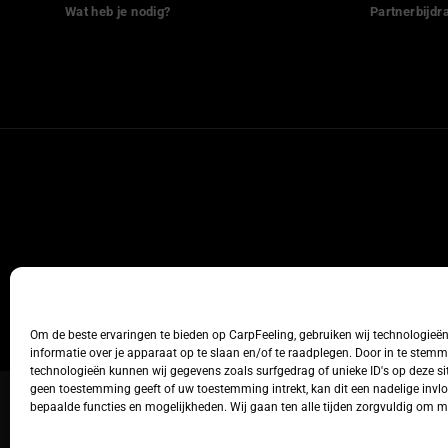
Wat heb je nodig?
Partnerbijdr
Om de beste ervaringen te bieden op CarpFeeling, gebruiken wij technologieë
informatie over je apparaat op te slaan en/of te raadplegen. Door in te stem
technologieën kunnen wij gegevens zoals surfgedrag of unieke ID's op deze sit
geen toestemming geeft of uw toestemming intrekt, kan dit een nadelige inv
bepaalde functies en mogelijkheden. Wij gaan ten alle tijden zorgvuldig om 