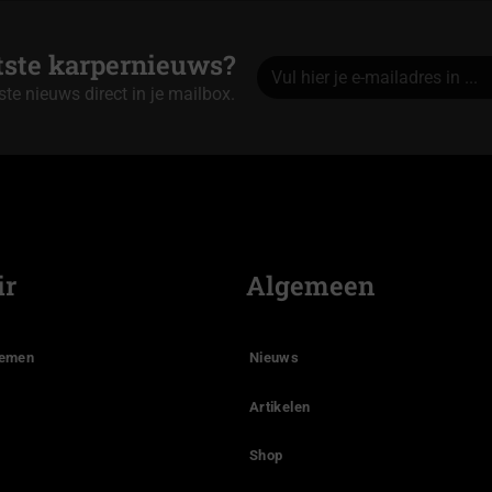
atste karpernieuws?
tste nieuws direct in je mailbox.
Alternative:
ir
Algemeen
temen
Nieuws
Artikelen
Shop