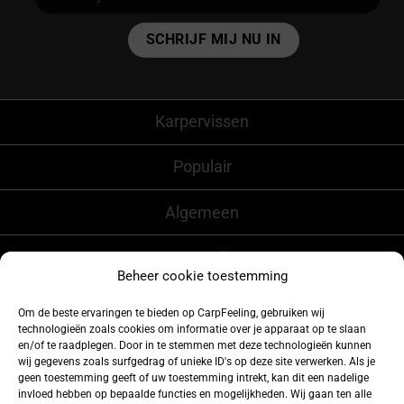
Alternative:
Karpervissen
Populair
Algemeen
CarpFeeling
Beheer cookie toestemming
Om de beste ervaringen te bieden op CarpFeeling, gebruiken wij
technologieën zoals cookies om informatie over je apparaat op te slaan
Volg ons ook op
en/of te raadplegen. Door in te stemmen met deze technologieën kunnen
wij gegevens zoals surfgedrag of unieke ID's op deze site verwerken. Als je
geen toestemming geeft of uw toestemming intrekt, kan dit een nadelige
invloed hebben op bepaalde functies en mogelijkheden. Wij gaan ten alle