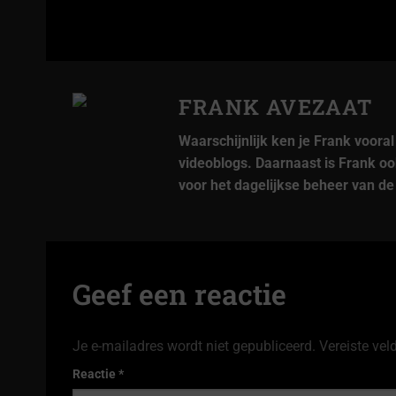
FRANK AVEZAAT
Waarschijnlijk ken je Frank vooral
videoblogs. Daarnaast is Frank ook
voor het dagelijkse beheer van de
Geef een reactie
Je e-mailadres wordt niet gepubliceerd.
Alternative:
Vereiste ve
Reactie
*