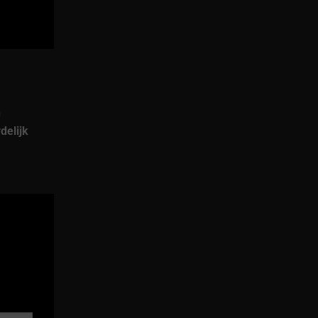
n
delijk