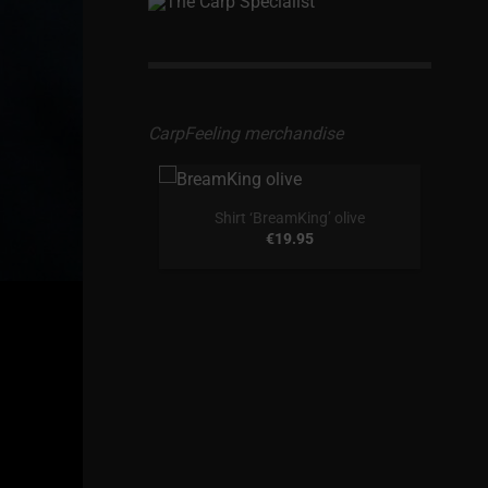
CarpFeeling merchandise
Shirt ‘BreamKing’ olive
€
19.95
‘Karperkop’ olive
4.95