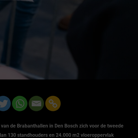
rt
Premium Hoodie ‘Barcode’ zwart
Premium Hoodie 
€
44.95
€
4
van de Brabanthallen in Den Bosch zich voor de tweede
dan 130 standhouders en 24.000 m2 vloeroppervlak