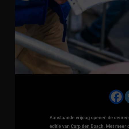
Shirt ‘Stekkenpezer’ olive
Shirt ‘BreamKing’ zwa
€
19.95
€
19.95
Aanstaande vrijdag openen de deuren 
editie van
Carp den Bosch
. Met meer 