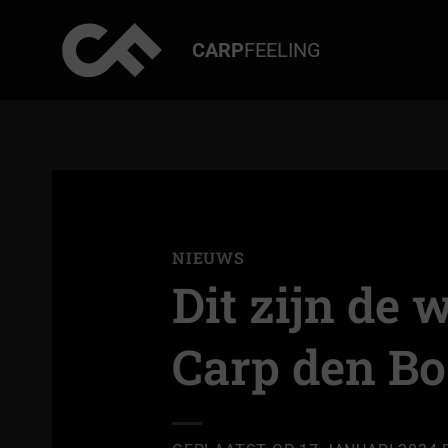
Ga
naar
CARP
FEELING
inhoud
NIEUWS
Dit zijn de
Carp den Bo