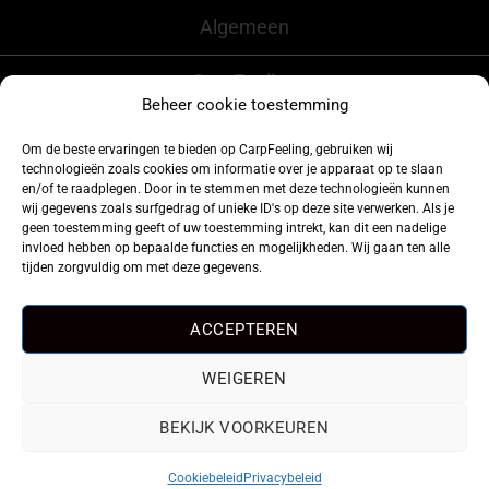
Algemeen
CarpFeeling
Beheer cookie toestemming
Om de beste ervaringen te bieden op CarpFeeling, gebruiken wij
technologieën zoals cookies om informatie over je apparaat op te slaan
Volg ons ook op
en/of te raadplegen. Door in te stemmen met deze technologieën kunnen
wij gegevens zoals surfgedrag of unieke ID's op deze site verwerken. Als je
geen toestemming geeft of uw toestemming intrekt, kan dit een nadelige
invloed hebben op bepaalde functies en mogelijkheden. Wij gaan ten alle
tijden zorgvuldig om met deze gegevens.
ACCEPTEREN
WEIGEREN
BEKIJK VOORKEUREN
Cookiebeleid
Privacybeleid
©2026
CarpFeeling
|
Privacy Policy
| Webdesign:
De MerkGarage