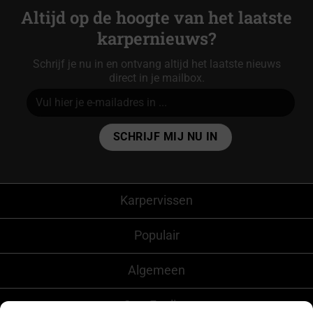
Altijd op de hoogte van het laatste
karpernieuws?
Schrijf je nu in en ontvang altijd het laatste nieuws
direct in je mailbox.
Alternative:
Karpervissen
Populair
Algemeen
CarpFeeling