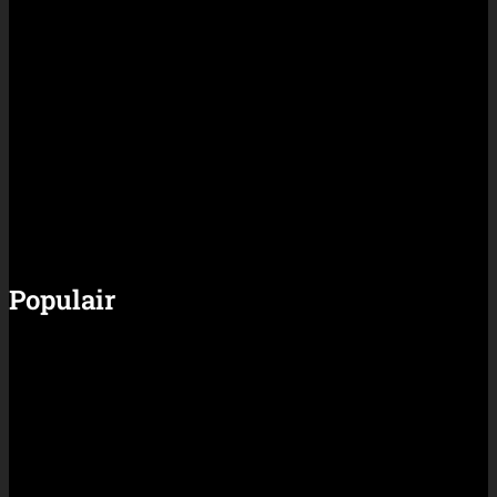
karper?
Wat heb je nodig?
Populair
Rigs en Systemen
Materiaal
Video
Partnerbijdragen