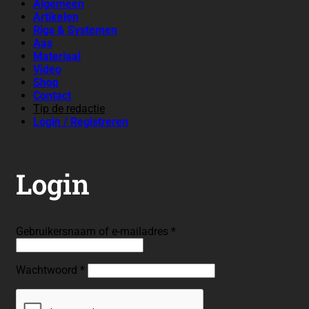
Algemeen
Artikelen
Rigs & Systemen
Aas
Materiaal
Video
Shop
Contact
Tip de redactie
Login / Registreren
Login
Vereist
Gebruikersnaam of e-mailadres
*
Vereist
Wachtwoord
*