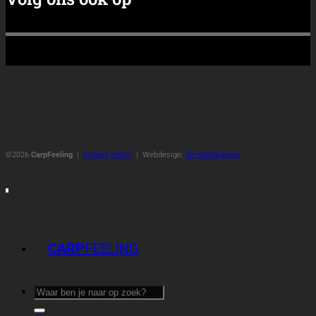
©2026
CarpFeeling
|
Privacy Policy
| Webdesign:
De MerkGarage
CARP
FEELING
Zoeken
naar: