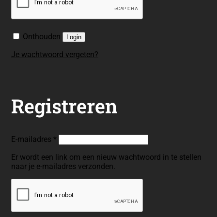
Onthouden
Login
Je wachtwoord vergeten?
Registreren
Vereist
E-mailadres
*
Er wordt een link om een nieuw wachtwoord in te stellen
naar je e-mailadres verzonden.