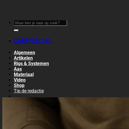
Ga
naar
inhoud
Zoeken
naar:
CARP
FEELING
Algemeen
Artikelen
Rigs & Systemen
Aas
Materiaal
Video
Shop
Tip de redactie