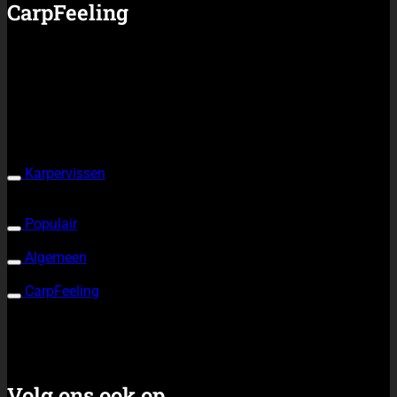
CarpFeeling
Over ons
Tip de redactie
Adverteren
Contact
Karpervissen
Alles over karpervissen
Waar vang je karpers?
Wat is een
karper?
Wat heb je nodig?
Populair
Rigs & Systemen
Materiaal
Video
Partnerbijdragen
Algemeen
Nieuws
Artikelen
Shop
Algemene voorwaarden
CarpFeeling
Over ons
Tip de redactie
Adverteren
Contact
Volg ons ook op