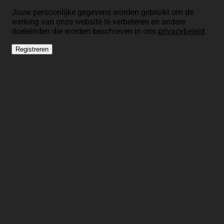
Jouw persoonlijke gegevens worden gebruikt om de
werking van onze website te verbeteren en andere
doeleinden die worden beschreven in ons
privacybeleid
.
Registreren