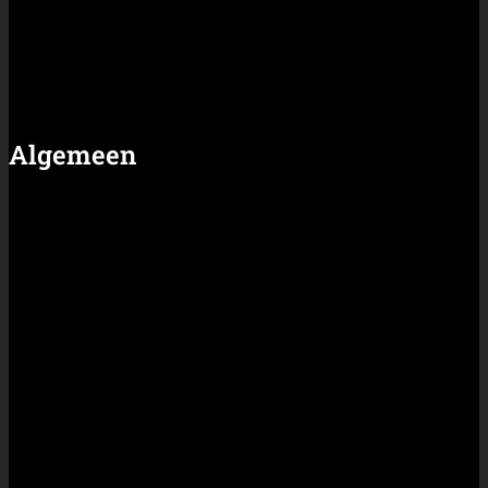
Algemeen
Nieuws
Artikelen
Shop
Algemene voorwaarden