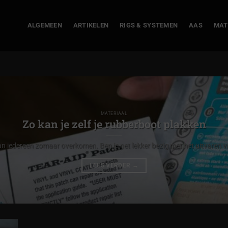
ALGEMEEN
ARTIKELEN
RIGS & SYSTEMEN
AAS
MAT
MATERIAAL
Zo kan je zelf je rubberboot plakken
n iedereen zomaar overkomen. Ben je net lekker bezig met het uitvaren va
LEES VERDER
→