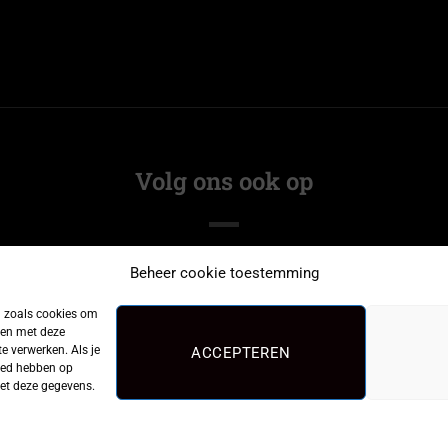
Volg ons ook op
Beheer cookie toestemming
n zoals cookies om
men met deze
e verwerken. Als je
ACCEPTEREN
loed hebben op
met deze gegevens.
©2026
CarpFeeling
|
Privacy Policy
| Webdesign:
De MerkGarage