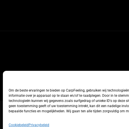
Om de beste ervaringen te bieden op CarpFeeling, gebruiken wij technologieë
informatie over je apparaat op te slaan en/of te raadplegen. Door in te stem
technologieën kunnen wij gegevens zoals surfgedrag of unieke ID's op deze sit
geen toestemming geeft of uw toestemming intrekt, kan dit een nadelige inv
bepaalde functies en mogelijkheden. Wij gaan ten alle tijden zorgvuldig om 
Cookiebeleid
Privacybeleid