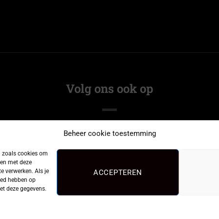
Volg ons ook op
Beheer cookie toestemming
n zoals cookies om
men met deze
e verwerken. Als je
ACCEPTEREN
loed hebben op
met deze gegevens.
©2026
CarpFeeling
|
Privacy Policy
| Webdesign:
De MerkGarage