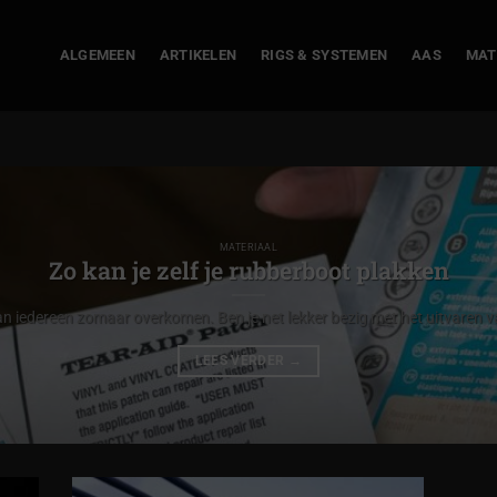
ALGEMEEN
ARTIKELEN
RIGS & SYSTEMEN
AAS
MAT
MATERIAAL
Zo kan je zelf je rubberboot plakken
n iedereen zomaar overkomen. Ben je net lekker bezig met het uitvaren va
LEES VERDER
→