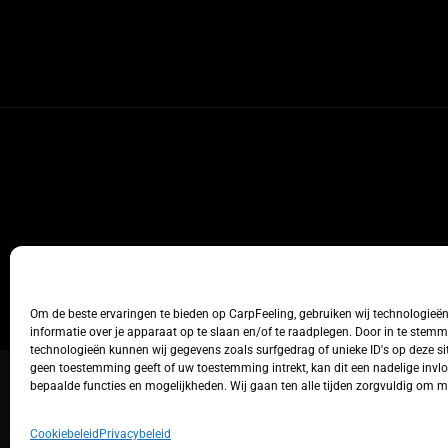
Om de beste ervaringen te bieden op CarpFeeling, gebruiken wij technologieë
informatie over je apparaat op te slaan en/of te raadplegen. Door in te stem
technologieën kunnen wij gegevens zoals surfgedrag of unieke ID's op deze sit
geen toestemming geeft of uw toestemming intrekt, kan dit een nadelige inv
bepaalde functies en mogelijkheden. Wij gaan ten alle tijden zorgvuldig om 
Cookiebeleid
Privacybeleid