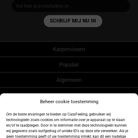
Alternative:
Karpervissen
Populair
Algemeen
CarpFeeling
Beheer cookie toestemming
Om de beste ervaringen te bieden op CarpFeeling, gebruiken wij
technologieën zoals cookies om informatie over je apparaat op te slaan
Volg ons ook op
en/of te raadplegen. Door in te stemmen met deze technologieën kunnen
wij gegevens zoals surfgedrag of unieke ID's op deze site verwerken. Als je
geen toestemming geeft of uw toestemming intrekt, kan dit een nadelige