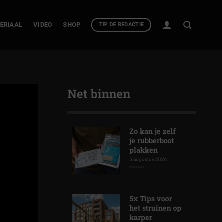
ERIAAL
VIDEO
SHOP
TIP DE REDACTIE
Net binnen
Zo kan je zelf
je rubberboot
plakken
5 augustus 2026
5x Tips voor
het struinen op
karper