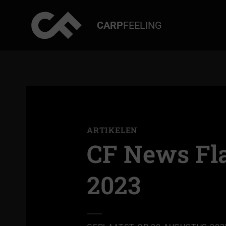
Ga
naar
CARP
FEELING
inhoud
ARTIKELEN
CF News Fl
2023