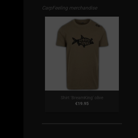
CarpFeeling merchandise
‘Karperkop’ olive
4.95
Shirt ‘BreamKing’ olive
€
19.95