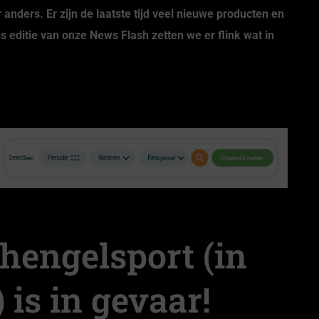
 anders. Er zijn de laatste tijd veel nieuwe producten en
s editie van onze News Flash zetten we er flink wat in
rt
Premium Hoodie 
€
4
Premium Hoodie ‘Barcode’ zwart
engelsport (in
€
44.95
is in gevaar!