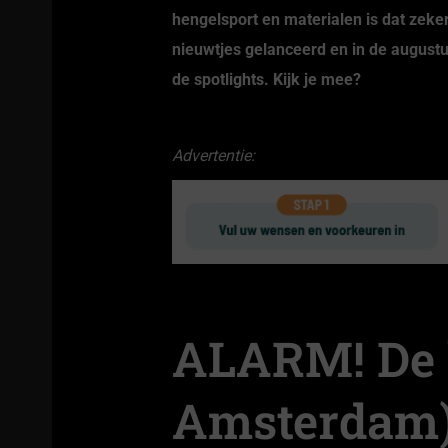
hengelsport en materialen is dat zeker
nieuwtjes gelanceerd en in de augustu
de spotlights. Kijk je mee?
Shirt ‘Stekkenpezer’ olive
Shirt ‘BreamKing’ zwa
€
19.95
€
19.95
Advertentie:
ALARM! De h
Amsterdam) 