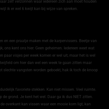
 maar zelf verzonnen waar iedereen zich aan moet houden
jl ik er wel 6 kwijt kan bij wijze van spreken.
ken en een praatje maken met de karpervissers. Beetje van
jk, ons kent ons hier. Geen geheimen. Iedereen weet wat
en paar visjes per week komen er wel uit, maar het is wel
etwijfeld om hier dan wel een week te gaan zitten maar
tot slechte vangsten worden geboekt, hak ik toch de knoop
 duidelijk favoriete stekken. Kan niet missen. Veel ruimte.
de grond. Je kent het wel. Daar ga ik dus NIET zitten.
 de overkant kan vissen waar een mooie kom ligt, kan