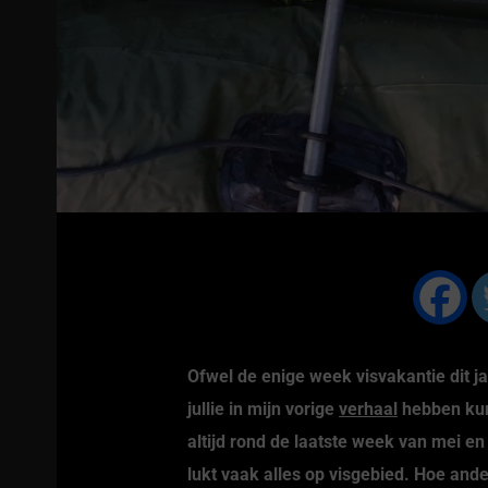
Shirt ‘Stekkenpezer’ olive
Shirt ‘BreamKing’ zwa
€
19.95
€
19.95
Ofwel de enige week visvakantie dit ja
jullie in mijn vorige
verhaal
hebben kunn
altijd rond de laatste week van mei en 
lukt vaak alles op visgebied. Hoe and