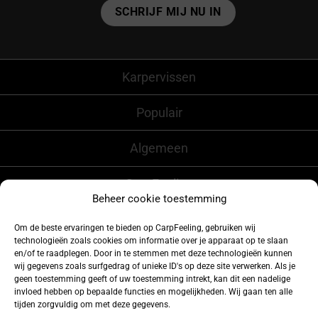
Alternative:
Karpervissen
Populair
Algemeen
CarpFeeling
Beheer cookie toestemming
Om de beste ervaringen te bieden op CarpFeeling, gebruiken wij
technologieën zoals cookies om informatie over je apparaat op te slaan
Volg ons ook op
en/of te raadplegen. Door in te stemmen met deze technologieën kunnen
wij gegevens zoals surfgedrag of unieke ID's op deze site verwerken. Als je
geen toestemming geeft of uw toestemming intrekt, kan dit een nadelige
invloed hebben op bepaalde functies en mogelijkheden. Wij gaan ten alle
tijden zorgvuldig om met deze gegevens.