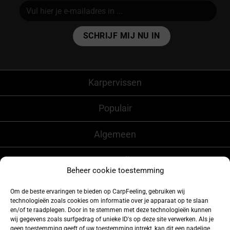
Alternative:
Karpervissen
Populair
Algemeen
CarpFeeling
Beheer cookie toestemming
Om de beste ervaringen te bieden op CarpFeeling, gebruiken wij
technologieën zoals cookies om informatie over je apparaat op te slaan
Volg ons ook op
en/of te raadplegen. Door in te stemmen met deze technologieën kunnen
wij gegevens zoals surfgedrag of unieke ID's op deze site verwerken. Als je
geen toestemming geeft of uw toestemming intrekt, kan dit een nadelige