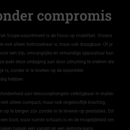
zonder compromis
t Scope-assortiment is de focus op mobiliteit. Vissers
e niet alleen betrouwbaar is, maar ook draagbaar. Of je
t voor een trip, omvangrijke en onhandige apparatuur kan
e pakt deze uitdaging aan door uitrusting te creëren die
k is, zonder in te boeten op de essentiële
nodig hebben.
heidenheid aan telescoophengels verkrijgbaar in maten
n niet alleen compact, maar ook ongelooflijk krachtig,
op te bergen zijn zonder in te leveren op prestaties. Dit
af een boot, waar ruimte schaars is en de mogelijkheid om
 maken tussen een vangst en een gemiste kans.