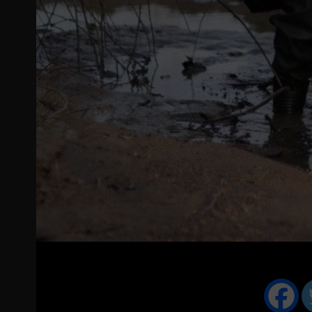
Shirt ‘Stekkenpezer’ olive
Shirt ‘BreamKing’ zwa
€
19.95
€
19.95