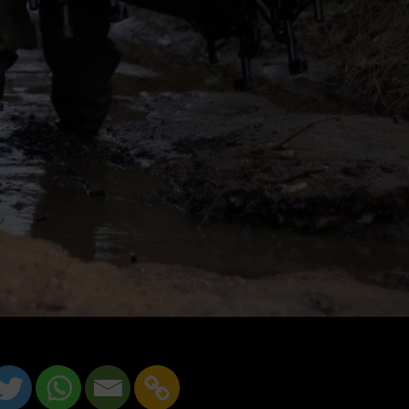
rt
Premium Hoodie ‘Barcode’ zwart
Premium Hoodie 
€
44.95
€
4