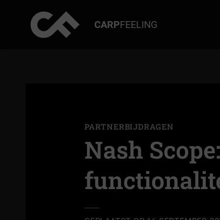
Ga
naar
CARP
FEELING
inhoud
PARTNERBIJDRAGEN
Nash Scope: 
functionalit