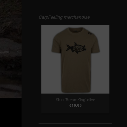
CarpFeeling merchandise
‘Karperkop’ olive
4.95
Shirt ‘BreamKing’ olive
€
19.95