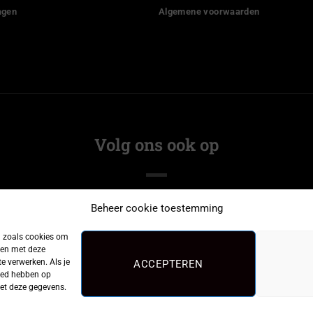
agen
Algemene voorwaarden
Volg ons ook op
Beheer cookie toestemming
n zoals cookies om
men met deze
e verwerken. Als je
ACCEPTEREN
loed hebben op
met deze gegevens.