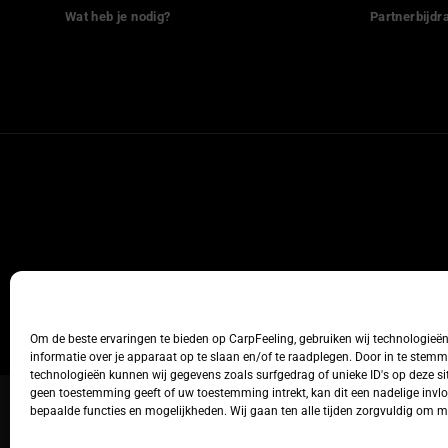
Wat heb je nodig?
Partnerbijdr
Om de beste ervaringen te bieden op CarpFeeling, gebruiken wij technologieë
informatie over je apparaat op te slaan en/of te raadplegen. Door in te stem
technologieën kunnen wij gegevens zoals surfgedrag of unieke ID's op deze sit
geen toestemming geeft of uw toestemming intrekt, kan dit een nadelige inv
bepaalde functies en mogelijkheden. Wij gaan ten alle tijden zorgvuldig om 