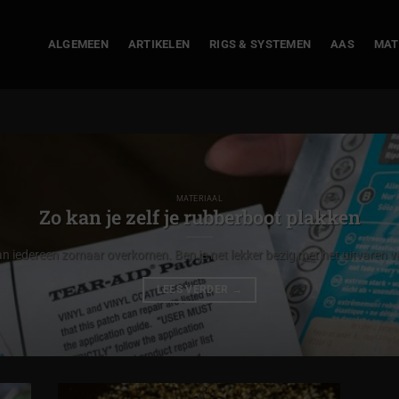
ALGEMEEN
ARTIKELEN
RIGS & SYSTEMEN
AAS
MAT
MATERIAAL
Zo kan je zelf je rubberboot plakken
n iedereen zomaar overkomen. Ben je net lekker bezig met het uitvaren va
LEES VERDER
→