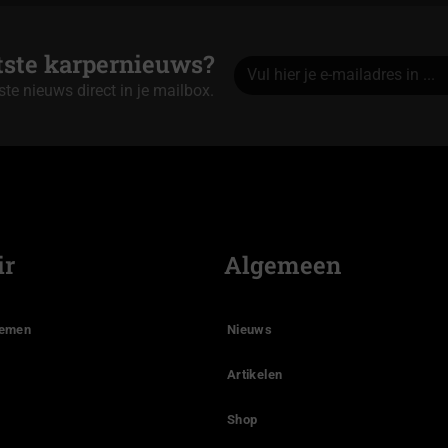
atste karpernieuws?
tste nieuws direct in je mailbox.
Alternative:
ir
Algemeen
temen
Nieuws
Artikelen
Shop