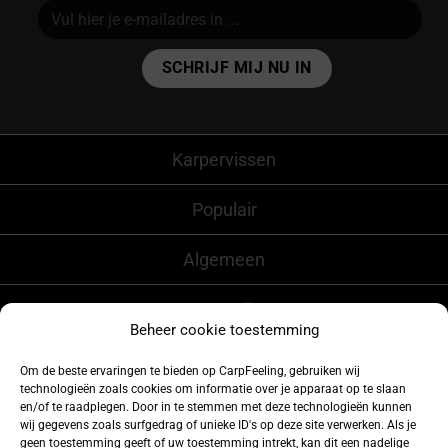
Alternative:
Karpervissen
Populair
Algemeen
CarpFeeling
Beheer cookie toestemming
Om de beste ervaringen te bieden op CarpFeeling, gebruiken wij
technologieën zoals cookies om informatie over je apparaat op te slaan
Volg ons ook op
en/of te raadplegen. Door in te stemmen met deze technologieën kunnen
wij gegevens zoals surfgedrag of unieke ID's op deze site verwerken. Als je
geen toestemming geeft of uw toestemming intrekt, kan dit een nadelige