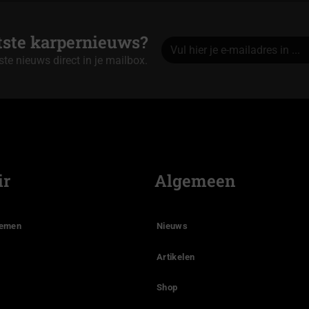
atste karpernieuws?
tste nieuws direct in je mailbox.
Alternative:
ir
Algemeen
temen
Nieuws
Artikelen
Shop