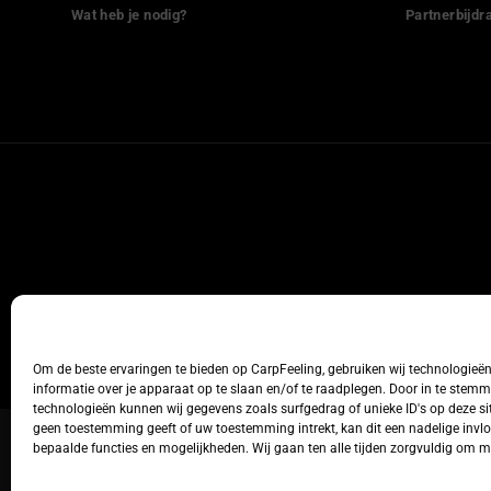
Wat heb je nodig?
Partnerbijdr
Om de beste ervaringen te bieden op CarpFeeling, gebruiken wij technologieë
informatie over je apparaat op te slaan en/of te raadplegen. Door in te stem
technologieën kunnen wij gegevens zoals surfgedrag of unieke ID's op deze sit
geen toestemming geeft of uw toestemming intrekt, kan dit een nadelige inv
bepaalde functies en mogelijkheden. Wij gaan ten alle tijden zorgvuldig om 