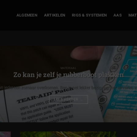
ALGEMEEN
ARTIKELEN
RIGS & SYSTEMEN
AAS
MAT
MATERIAAL
Zo kan je zelf je rubberboot plakken
n iedereen zomaar overkomen. Ben je net lekker bezig met het uitvaren va
LEES VERDER
→