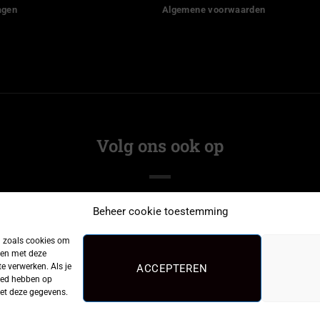
agen
Algemene voorwaarden
Volg ons ook op
Beheer cookie toestemming
n zoals cookies om
men met deze
e verwerken. Als je
ACCEPTEREN
loed hebben op
met deze gegevens.