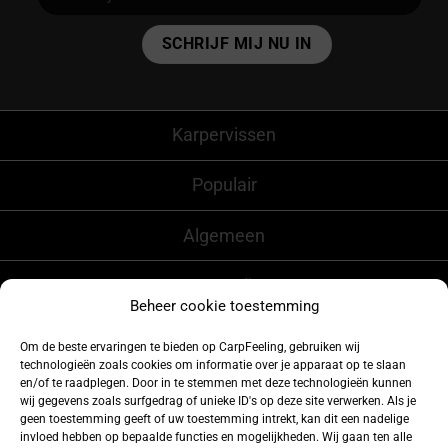
Alternative:
Karpervissen
Populair
Algemeen
CarpFeeling
Beheer cookie toestemming
Om de beste ervaringen te bieden op CarpFeeling, gebruiken wij
technologieën zoals cookies om informatie over je apparaat op te slaan
Volg ons ook op
en/of te raadplegen. Door in te stemmen met deze technologieën kunnen
wij gegevens zoals surfgedrag of unieke ID's op deze site verwerken. Als je
geen toestemming geeft of uw toestemming intrekt, kan dit een nadelige
invloed hebben op bepaalde functies en mogelijkheden. Wij gaan ten alle