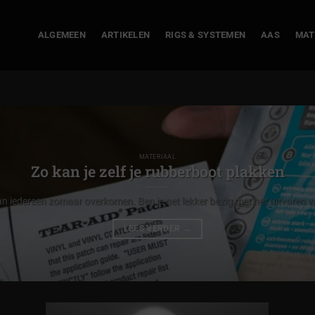
ALGEMEEN
ARTIKELEN
RIGS & SYSTEMEN
AAS
MAT
MATERIAAL
Zo kan je zelf je rubberboot plakken
n iedereen zomaar overkomen. Ben je net lekker bezig met het uitvaren va
LEES VERDER
→