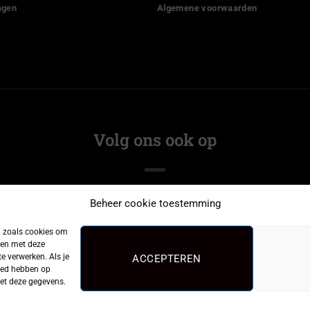
agen
Algemene voorwaarden
Volg ons ook op
Beheer cookie toestemming
n zoals cookies om
men met deze
e verwerken. Als je
ACCEPTEREN
loed hebben op
met deze gegevens.