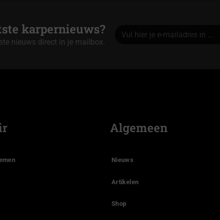
atste karpernieuws?
tste nieuws direct in je mailbox.
Alternative:
ir
Algemeen
temen
Nieuws
Artikelen
Shop