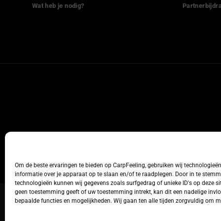
Wat heb je nodig?
Partnerbijdr
Om de beste ervaringen te bieden op CarpFeeling, gebruiken wij technologieë
informatie over je apparaat op te slaan en/of te raadplegen. Door in te stem
technologieën kunnen wij gegevens zoals surfgedrag of unieke ID's op deze sit
geen toestemming geeft of uw toestemming intrekt, kan dit een nadelige inv
bepaalde functies en mogelijkheden. Wij gaan ten alle tijden zorgvuldig om 