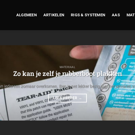
ALGEMEEN
ARTIKELEN
RIGS & SYSTEMEN
AAS
MAT
MATERIAAL
Zo kan je zelf je rubberboot plakken
n iedereen zomaar overkomen. Ben je net lekker bezig met het uitvaren va
LEES VERDER
→