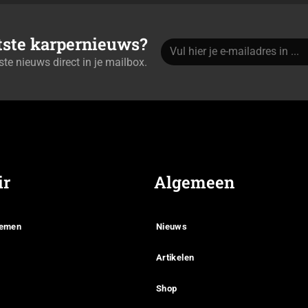
atste karpernieuws?
tste nieuws direct in je mailbox.
ir
Algemeen
temen
Nieuws
Artikelen
Shop