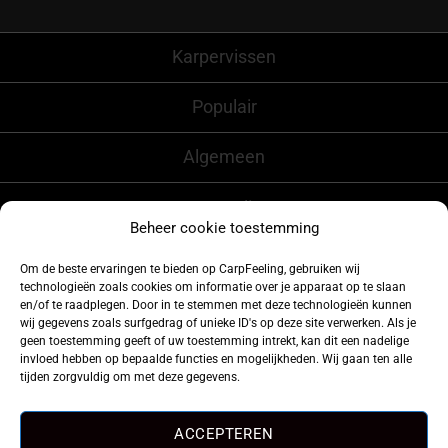
Alternative:
Karpervissen
Populair
Algemeen
CarpFeeling
Beheer cookie toestemming
Om de beste ervaringen te bieden op CarpFeeling, gebruiken wij
technologieën zoals cookies om informatie over je apparaat op te slaan
Volg ons ook op
en/of te raadplegen. Door in te stemmen met deze technologieën kunnen
wij gegevens zoals surfgedrag of unieke ID's op deze site verwerken. Als je
geen toestemming geeft of uw toestemming intrekt, kan dit een nadelige
invloed hebben op bepaalde functies en mogelijkheden. Wij gaan ten alle
tijden zorgvuldig om met deze gegevens.
ACCEPTEREN