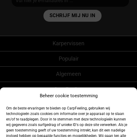
Alternative:
Karpervissen
Populair
Algemeen
CarpFeeling
Beheer cookie toestemming
Om de beste ervaringen te bieden op CarpFeeling, gebruiken wij
technologieën zoals cookies om informatie over je apparaat op te slaan
Volg ons ook op
en/of te raadplegen. Door in te stemmen met deze technologieën kunnen
wij gegevens zoals surfgedrag of unieke ID's op deze site verwerken. Als je
geen toestemming geeft of uw toestemming intrekt, kan dit een nadelige
invloed hebben op bepaalde functies en mogelijkheden. Wij gaan ten alle