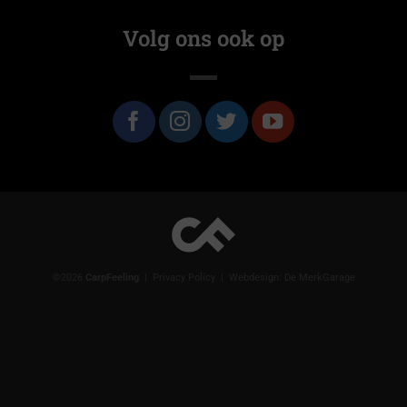
Volg ons ook op
©2026
CarpFeeling
|
Privacy Policy
| Webdesign:
De MerkGarage