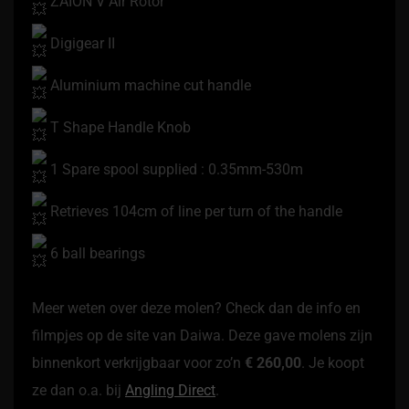
ZAION V Air Rotor
Digigear II
Aluminium machine cut handle
T Shape Handle Knob
1 Spare spool supplied : 0.35mm-530m
Retrieves 104cm of line per turn of the handle
6 ball bearings
Meer weten over deze molen? Check dan de info en
filmpjes op de site van Daiwa. Deze gave molens zijn
binnenkort verkrijgbaar voor zo’n
€ 260,00
. Je koopt
ze dan o.a. bij
Angling Direct
.