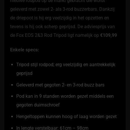
nieuwe rodpod op de markt gebracht die wordt
geleverd met zowel 2- als 3-rod buzzerbars. Dankzij
de driepoot is hij erg veelzijdig in het opzetten en
tevens is hij ook scherp geprijsd. De adviesprijs van
de Fox EOS 2&3 Rod Tripod ligt namelijk op
€109,99
Enkele specs:
Tripod stijl rodpod; erg veelzijdig en aantrekkelijk
geprijsd
Geleverd met gegoten 2- en 3-rod buzz bars
Pod kan in 9 standen worden gezet middels een
gegoten duimschroef
Hengeltoppen kunnen hoog of laag worden gezet
In lengte verstelbaar: 61cm – 98cm