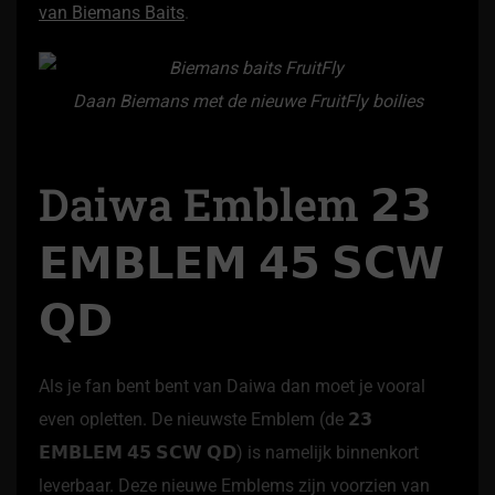
van Biemans Baits
.
Daan Biemans met de nieuwe FruitFly boilies
Daiwa Emblem 𝟮𝟯
𝗘𝗠𝗕𝗟𝗘𝗠 𝟰𝟱 𝗦𝗖𝗪
𝗤𝗗
Als je fan bent bent van Daiwa dan moet je vooral
even opletten. De nieuwste Emblem (de 𝟮𝟯
𝗘𝗠𝗕𝗟𝗘𝗠 𝟰𝟱 𝗦𝗖𝗪 𝗤𝗗) is namelijk binnenkort
leverbaar. Deze nieuwe Emblems zijn voorzien van