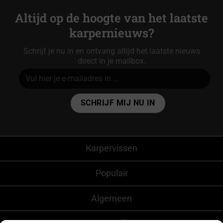
Altijd op de hoogte van het laatste
karpernieuws?
Schrijf je nu in en ontvang altijd het laatste nieuws
direct in je mailbox.
Alternative:
Karpervissen
Populair
Algemeen