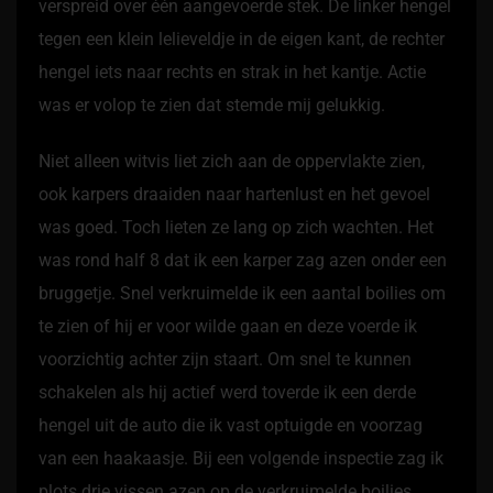
verspreid over één aangevoerde stek. De linker hengel
tegen een klein lelieveldje in de eigen kant, de rechter
hengel iets naar rechts en strak in het kantje. Actie
was er volop te zien dat stemde mij gelukkig.
Niet alleen witvis liet zich aan de oppervlakte zien,
ook karpers draaiden naar hartenlust en het gevoel
was goed. Toch lieten ze lang op zich wachten. Het
was rond half 8 dat ik een karper zag azen onder een
bruggetje. Snel verkruimelde ik een aantal boilies om
te zien of hij er voor wilde gaan en deze voerde ik
voorzichtig achter zijn staart. Om snel te kunnen
schakelen als hij actief werd toverde ik een derde
hengel uit de auto die ik vast optuigde en voorzag
van een haakaasje. Bij een volgende inspectie zag ik
plots drie vissen azen op de verkruimelde boilies.