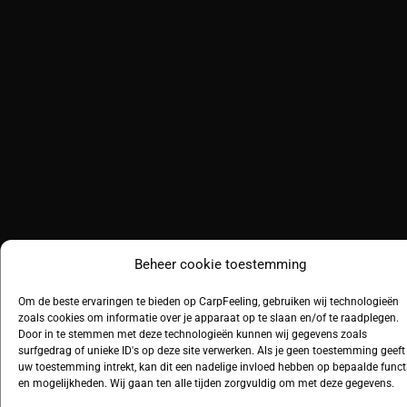
Beheer cookie toestemming
Om de beste ervaringen te bieden op CarpFeeling, gebruiken wij technologieën
zoals cookies om informatie over je apparaat op te slaan en/of te raadplegen.
Door in te stemmen met deze technologieën kunnen wij gegevens zoals
surfgedrag of unieke ID's op deze site verwerken. Als je geen toestemming geeft
uw toestemming intrekt, kan dit een nadelige invloed hebben op bepaalde funct
en mogelijkheden. Wij gaan ten alle tijden zorgvuldig om met deze gegevens.