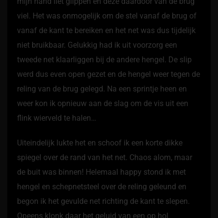
mijn hand liet glippen en deze daardoor van de brug
viel. Het was onmogelijk om de stel vanaf de brug of
vanaf de kant te bereiken en het net was dus tijdelijk
niet bruikbaar. Gelukkig had ik uit voorzorg een
tweede net klaarliggen bij de andere hengel. De slip
werd dus even open gezet en de hengel weer tegen de
reling van de brug gelegd. Na een sprintje heen en
weer kon ik opnieuw aan de slag om de vis uit een
flink wierveld te halen…
Uiteindelijk lukte het en schoof ik een korte dikke
spiegel over de rand van het net. Chaos alom, maar
de buit was binnen! Helemaal happy stond ik met
hengel en schepnetsteel over de reling geleund en
begon ik het gevulde net richting de kant te slepen.
Opeens klonk daar het geluid van een op hol