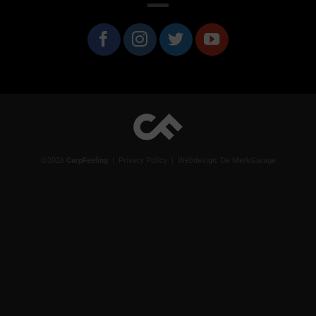
©2026
CarpFeeling
|
Privacy Policy
| Webdesign:
De MerkGarage