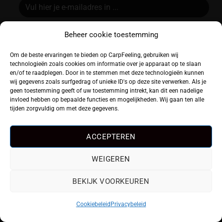
Beheer cookie toestemming
Alternative:
Om de beste ervaringen te bieden op CarpFeeling, gebruiken wij
technologieën zoals cookies om informatie over je apparaat op te slaan
en/of te raadplegen. Door in te stemmen met deze technologieën kunnen
Karpervissen
wij gegevens zoals surfgedrag of unieke ID's op deze site verwerken. Als je
geen toestemming geeft of uw toestemming intrekt, kan dit een nadelige
invloed hebben op bepaalde functies en mogelijkheden. Wij gaan ten alle
Populair
tijden zorgvuldig om met deze gegevens.
Algemeen
ACCEPTEREN
CarpFeeling
WEIGEREN
BEKIJK VOORKEUREN
Volg ons ook op
Cookiebeleid
Privacybeleid