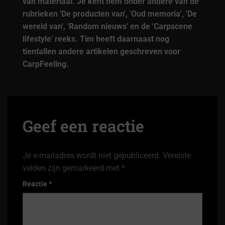
van materiaal. Je kent hem onder andere van de
rubrieken 'De producten van', 'Oud memoria', 'De
wereld van', 'Random nieuws' en de 'Carpscene
lifestyle' reeks. Tim heeft daarnaast nog
tientallen andere artikelen geschreven voor
CarpFeeling.
Geef een reactie
Je e-mailadres wordt niet gepubliceerd.
Vereiste
velden zijn gemarkeerd met
*
Reactie
*