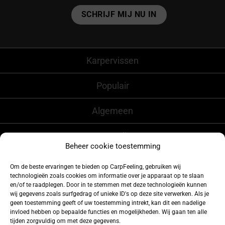
Alternative:
Karpervissen
Populair
Algemeen
CarpFeeling
Beheer cookie toestemming
Om de beste ervaringen te bieden op CarpFeeling, gebruiken wij
technologieën zoals cookies om informatie over je apparaat op te slaan
Volg ons ook op
en/of te raadplegen. Door in te stemmen met deze technologieën kunnen
wij gegevens zoals surfgedrag of unieke ID's op deze site verwerken. Als je
geen toestemming geeft of uw toestemming intrekt, kan dit een nadelige
invloed hebben op bepaalde functies en mogelijkheden. Wij gaan ten alle
tijden zorgvuldig om met deze gegevens.