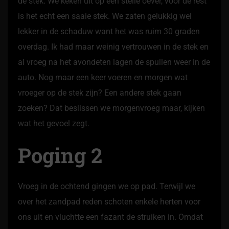
de stek. We keken uit op een steile oever, voor de rest
is het echt een saaie stek. We zaten gelukkig wel
lekker in de schaduw want het was ruim 30 graden
overdag. Ik had maar weinig vertrouwen in de stek en
al vroeg na het avondeten lagen de spullen weer in de
auto. Nog maar een keer voeren en morgen wat
vroeger op de stek zijn? Een andere stek gaan
zoeken? Dat beslissen we morgenvroeg maar, kijken
wat het gevoel zegt.
Poging 2
Vroeg in de ochtend gingen we op pad. Terwijl we
over het zandpad reden schoten enkele herten voor
ons uit en vluchtte een fazant de struiken in. Omdat