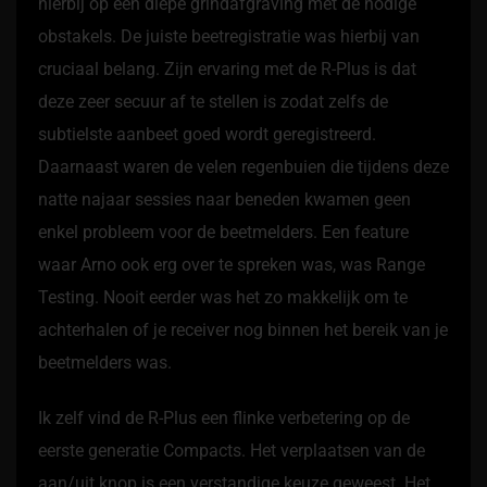
hierbij op een diepe grindafgraving met de nodige
obstakels. De juiste beetregistratie was hierbij van
cruciaal belang. Zijn ervaring met de R-Plus is dat
deze zeer secuur af te stellen is zodat zelfs de
subtielste aanbeet goed wordt geregistreerd.
Daarnaast waren de velen regenbuien die tijdens deze
natte najaar sessies naar beneden kwamen geen
enkel probleem voor de beetmelders. Een feature
waar Arno ook erg over te spreken was, was Range
Testing. Nooit eerder was het zo makkelijk om te
achterhalen of je receiver nog binnen het bereik van je
beetmelders was.
Ik zelf vind de R-Plus een flinke verbetering op de
eerste generatie Compacts. Het verplaatsen van de
aan/uit knop is een verstandige keuze geweest. Het