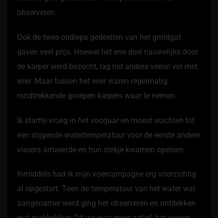
observeren.
Ook de twee ondiepe gedeelten van het grindgat
gaven veel prijs. Hoewel het ene deel nauwelijks door
de karper werd bezocht, lag het andere veelal vol met
wier. Maar tussen het wier waren regelmatig
rondtrekkende groepen karpers waar te nemen.
Ik startte vroeg in het voorjaar en moest wachten tot
een stijgende watertemperatuur voor de eerste andere
vissers arriveerde en hun stekje kwamen opeisen.
Inmiddels had ik mijn voercampagne erg voorzichtig
al opgestart. Toen de temperatuur van het water wat
aangenamer werd ging het observeren en ontdekken
wat makkelijker. Dit vis was meer actief, het voeren