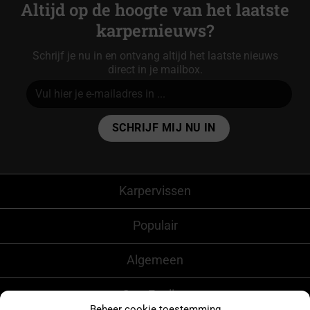
Altijd op de hoogte van het laatste
karpernieuws?
Schrijf je nu in en ontvang altijd het laatste nieuws
direct in je mailbox.
Alternative:
Karpervissen
Populair
Algemeen
CarpFeeling
Beheer cookie toestemming