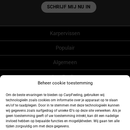
Alternative:
Karpervissen
Populair
Algemeen
CarpFeeling
Beheer cookie toestemming
Om de beste ervaringen te bieden op CarpFeeling, gebruiken wij
technologieën zoals cookies om informatie over je apparaat op te slaan
Volg ons ook op
en/of te raadplegen. Door in te stemmen met deze technologieën kunnen
wij gegevens zoals surfgedrag of unieke ID's op deze site verwerken. Als je
geen toestemming geeft of uw toestemming intrekt, kan dit een nadelige
invloed hebben op bepaalde functies en mogelijkheden. Wij gaan ten alle
tijden zorgvuldig om met deze gegevens.